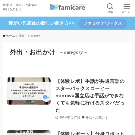
検索
メニュー
障がい児家族の新しい働き方>>
ファミケアワークス
ホーム
外出・お出かけ
外出・お出かけ
– category –
【体験レポ】手話が共通言語の
スターバックスコーヒー
nonowa国立店は手話ができな
くても気軽に行けるスタバだっ
た
2024年1月7日
外出・お出かけ
【体験レポート】分身ロボット