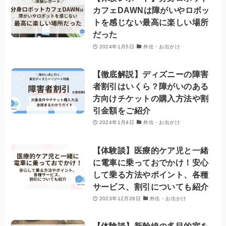
カフェDAWNは障がいやロボッ
トを感じない最高に楽しい場所
だった
2024年1月5日
外出・お出かけ
【徹底解説】ディズニーの障害
者割引はいくら？障がいのある
方向けチケットの購入方法や割
引金額をご紹介
2024年1月4日
外出・お出かけ
【体験談】医療的ケア児と一緒
に電車に乗っておでかけ！安心
して乗る方法やポイント、各種
サービス、割引についても紹介
2023年12月28日
外出・お出かけ