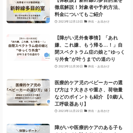
【体験談】新幹線の多目的室を
徹底解説！対象者や予約方法、
料金についてもご紹介
2023年12月13日
外出・お出かけ
【障がい児外食事情】「あれ
嫌、これ嫌、もう帰る…！」自
閉スペクトラム症の娘と“ゆっく
り外食”が叶うまでの道のり
2023年11月30日
外出・お出かけ
医療的ケア児のベビーカーの選
び方は？大きさや重さ、荷物量
などのポイントも紹介 【0歳/人
工呼吸器あり】
2023年11月22日
外出・お出かけ
障がいや医療的ケアのある子も