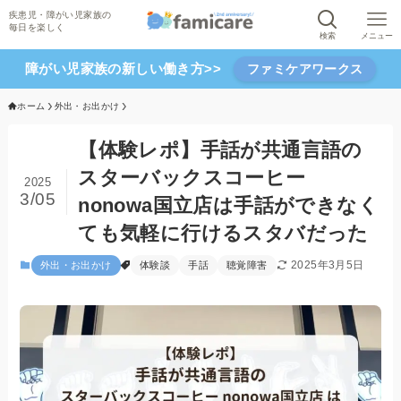
検索
メニュー
障がい児家族の新しい働き方>>
ファミケアワークス
ホーム
外出・お出かけ
【体験レポ】手話が共通言語の
スターバックスコーヒー
2025
3/05
nonowa国立店は手話ができなく
ても気軽に行けるスタバだった
2025年3月5日
外出・お出かけ
体験談
手話
聴覚障害