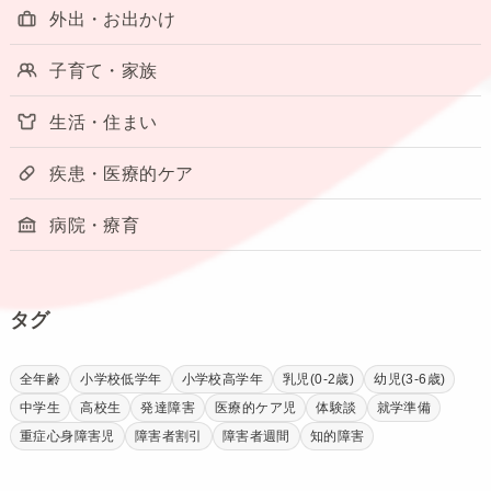
外出・お出かけ
子育て・家族
生活・住まい
疾患・医療的ケア
病院・療育
タグ
全年齢
小学校低学年
小学校高学年
乳児(0-2歳)
幼児(3-6歳)
中学生
高校生
発達障害
医療的ケア児
体験談
就学準備
重症心身障害児
障害者割引
障害者週間
知的障害