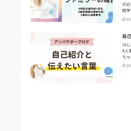
が必
就学
20
自
はじ
4人
ちゃ
20