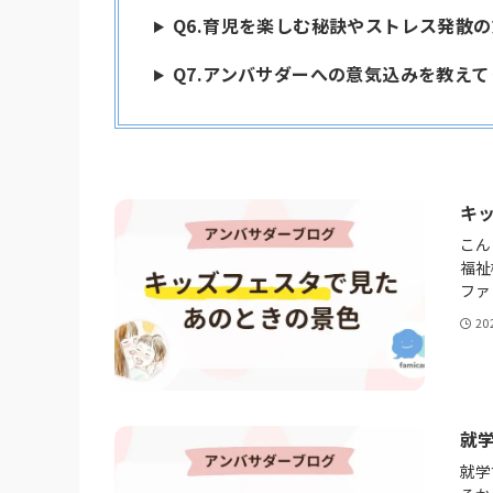
Q6.育児を楽しむ秘訣やストレス発散
Q7.アンバサダーへの意気込みを教え
キ
こん
福祉
ファ
20
就
就学