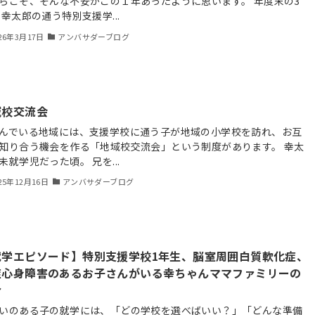
らこそ、そんな不安がこの１年あったように思います。 年度末の3
 幸太郎の通う特別支援学...
26年3月17日
アンバサダーブログ
域校交流会
んでいる地域には、支援学校に通う子が地域の小学校を訪れ、お互
知り合う機会を作る「地域校交流会」という制度があります。 幸太
未就学児だった頃。 兄を...
25年12月16日
アンバサダーブログ
就学エピソード】特別支援学校1年生、脳室周囲白質軟化症、
症心身障害のあるお子さんがいる幸ちゃんママファミリーの
合
いのある子の就学には、「どの学校を選べばいい？」「どんな準備