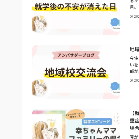
るか
月。
20
地
今住
いを
郎が
20
【
重
場
障が