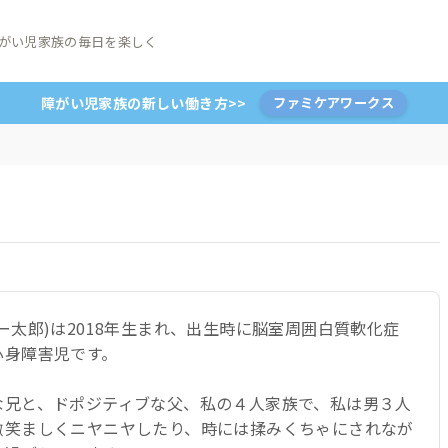
がい児家族の毎日を楽しく
障がい児家族の新しい働き方>>
ファミケアワークス
ー太郎)は2018年生まれ、出生時に脳室周囲白質軟化症
心身障害児です。
な兄と、ドポジティブな父、私の４人家族で、私は男３人
微笑ましくニヤニヤしたり、時には揉みくちゃにされなが