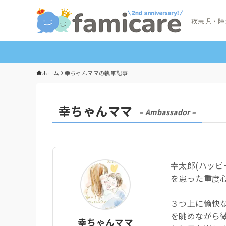
疾患児・障
ホーム
幸ちゃんママの執筆記事
幸ちゃんママ
– Ambassador –
幸太郎(ハッピ
を患った重度
３つ上に愉快
を眺めながら
幸ちゃんママ