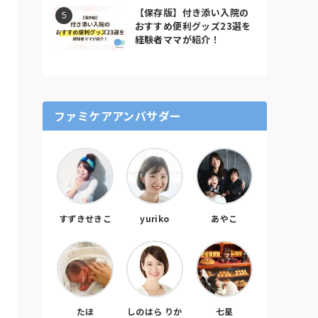
【保存版】付き添い入院の
おすすめ便利グッズ23選を
経験者ママが紹介！
ファミケアアンバサダー
すずきせきこ
yuriko
あやこ
たほ
しのはら りか
七星