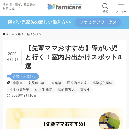
検索
メニュー
障がい児家族の新しい働き方>>
ファミケアワークス
ホーム
外出・お出かけ
【先輩ママおすすめ】障がい児
2026
と行く！室内お出かけスポット8
3/10
選
外出・お出かけ
中学生
乳児(0-2歳)
全年齢
医療的ケア児
小学校低学年
小学校高学年
幼児(3-6歳)
知的障害児
高校生
2026年3月10日