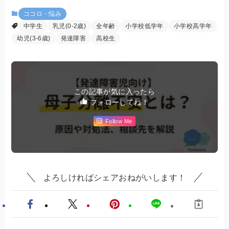
ココロ・悩み
中学生
乳児(0-2歳)
全年齢
小学校低学年
小学校高学年
幼児(3-6歳)
発達障害
高校生
この記事が気に入ったら
フォローしてね！
Follow Me
よろしければシェアおねがいします！