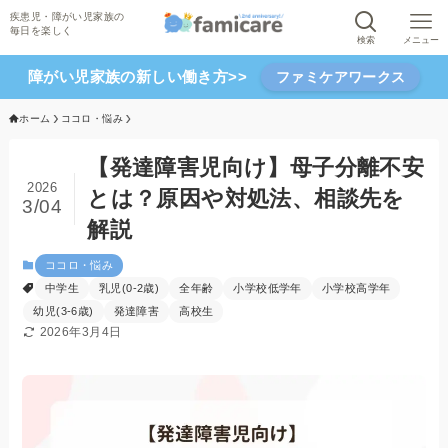
検索
メニュー
障がい児家族の新しい働き方>>
ファミケアワークス
ホーム
ココロ・悩み
【発達障害児向け】母子分離不安
2026
とは？原因や対処法、相談先を
3/04
解説
ココロ・悩み
中学生
乳児(0-2歳)
全年齢
小学校低学年
小学校高学年
幼児(3-6歳)
発達障害
高校生
2026年3月4日