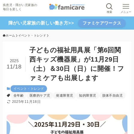
検索
メニュー
障がい児家族の新しい働き方>>
ファミケアワークス
ホーム
イベント・トレンド
子どもの福祉用具展「第6回関
西キッズ機器展」が11月29日
2025
11/18
（土）＆30日（日）に開催！フ
ァミケアも出展します
イベント・トレンド
全年齢
医療的ケア児
発達障害児
知的障害児
肢体不自由児
2025年11月18日