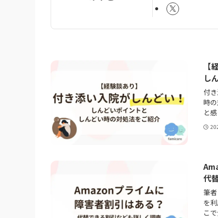
【
し
付き
時の
と感
20
A
代
筆者
を利
こで