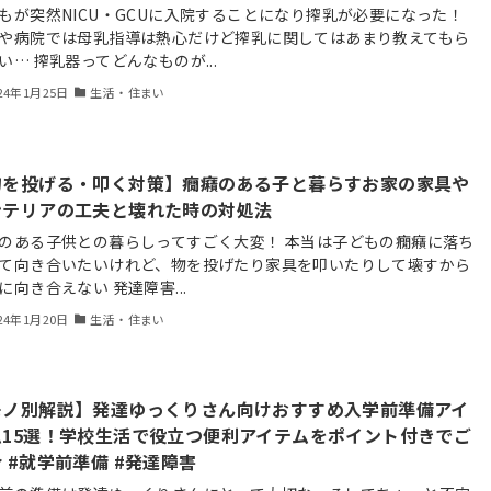
もが突然NICU・GCUに入院することになり搾乳が必要になった！
や病院では母乳指導は熱心だけど搾乳に関してはあまり教えてもら
い… 搾乳器ってどんなものが...
24年1月25日
生活・住まい
物を投げる・叩く対策】癇癪のある子と暮らすお家の家具や
ンテリアの工夫と壊れた時の対処法
のある子供との暮らしってすごく大変！ 本当は子どもの癇癪に落ち
て向き合いたいけれど、物を投げたり家具を叩いたりして壊すから
に向き合えない 発達障害...
24年1月20日
生活・住まい
モノ別解説】発達ゆっくりさん向けおすすめ入学前準備アイ
ム15選！学校生活で役立つ便利アイテムをポイント付きでご
 #就学前準備 #発達障害