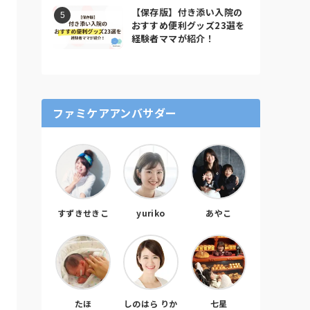
【保存版】付き添い入院の
おすすめ便利グッズ23選を
経験者ママが紹介！
ファミケアアンバサダー
すずきせきこ
yuriko
あやこ
たほ
しのはら りか
七星