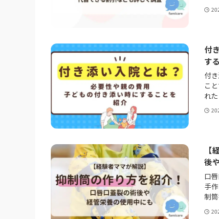
20
付
す
付き
こと
れた
20
【
後
口唇
手作
制筒
20