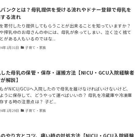
乳バンクとは？母乳提供を受ける流れやドナー登録で母乳を
供する流れ
を寄付したり提供してもらうことが出来ることを知っていますか？
や搾乳中のお母さんの中には、母乳が余ってしまい、泣く泣く捨て
とがある人もいるのではな...
24年1月31日
子育て・家族
した母乳の保管・保存・運搬方法【NICU・GCU入院経験者
マが解説】
もがNICU/GCUへ入院したので母乳を届けなければいけないけど、
ように保存して、どうやって運べばいいの？ 母乳を冷蔵庫や冷凍庫
存する時の注意点は？ 子ど...
24年1月29日
子育て・家族
のやり方とコツ、痛い時の対処方法【NICU・GCU入院経験