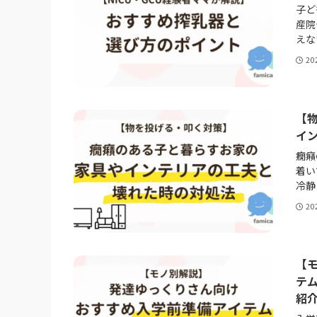
子ど
産院
えな
20
【
イ
癇癪
着い
冷静
20
【
テ
紹介