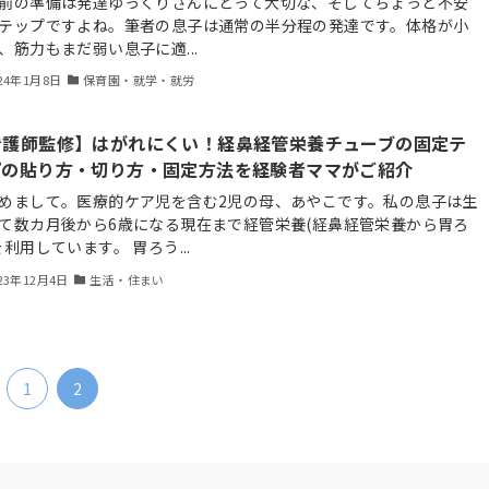
前の準備は発達ゆっくりさんにとって大切な、そしてちょっと不安
テップですよね。筆者の息子は通常の半分程の発達です。体格が小
、筋力もまだ弱い息子に適...
24年1月8日
保育園・就学・就労
看護師監修】はがれにくい！経鼻経管栄養チューブの固定テ
プの貼り方・切り方・固定方法を経験者ママがご紹介
めまして。医療的ケア児を含む2児の母、あやこです。私の息子は生
て数カ月後から6歳になる現在まで経管栄養(経鼻経管栄養から胃ろ
を利用しています。 胃ろう...
23年12月4日
生活・住まい
1
2