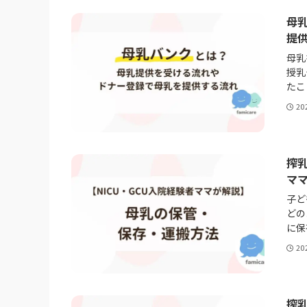
母
提
母乳
授乳
たこ
20
搾乳
マ
子ど
どの
に保
20
搾乳