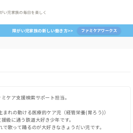
がい児家族の毎日を楽しく
障がい児家族の新しい働き方>>
ファミケアワークス
ァミケア支援検索サポート担当。
年生まれの動ける医療的ケア児（経管栄養(胃ろう)）
支援級に通う鉄道大好き少年です。
生れで歌って踊るのが大好きなきょうだい児です。