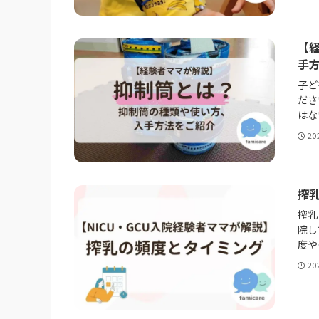
【
手
子ど
ださ
はな
20
搾乳
搾乳
院し
度や
20