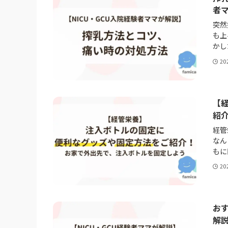
者
突然
も上
かし
20
【
紹
経管
なん
もに
20
おす
解