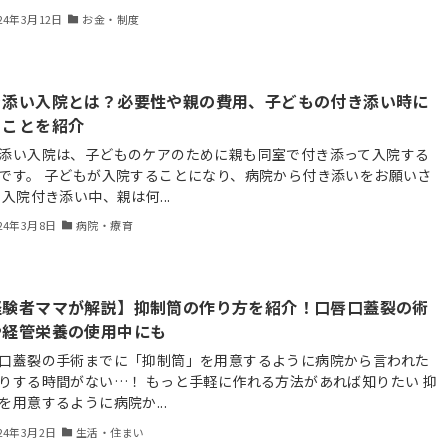
24年3月12日
お金・制度
き添い入院とは？必要性や親の費用、子どもの付き添い時に
ることを紹介
添い入院は、子どものケアのために親も同室で付き添って入院する
です。 子どもが入院することになり、病院から付き添いをお願いさ
 入院付き添い中、親は何...
24年3月8日
病院・療育
経験者ママが解説】抑制筒の作り方を紹介！口唇口蓋裂の術
や経管栄養の使用中にも
口蓋裂の手術までに「抑制筒」を用意するように病院から言われた
りする時間がない…！ もっと手軽に作れる方法があれば知りたい 抑
を用意するように病院か...
24年3月2日
生活・住まい