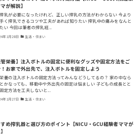
ママが解説】
搾乳が必要になったけれど、正しい搾乳の方法がわからない 今より
手く搾乳できるコツや工夫があれば知りたい 搾乳中の痛みをなんと
たい 今回は筆者の搾乳経...
24年1月28日
生活・住まい
経管栄養】注入ボトルの固定に便利なグッズや固定方法をご
介！お家で外出先で、注入ボトルを固定しよう
栄養の注入ボトルの固定方法ってみんなどうしてるの？ 家の中なら
とかなっても、移動中や外出先の固定は悩ましい 子どもの成長とと
固定方法を工夫しないと...
24年1月27日
生活・住まい
すめ搾乳器と選び方のポイント【NICU・GCU経験者ママが
説】