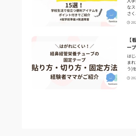
入学
なス
さく
20
【
ー
はじ
まれ
う)
20