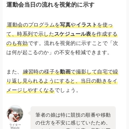
運動会当日の流れを視覚的に示す
運動会のプログラムを
写真
や
イラスト
を使っ
て、時系列で示した
スケジュール表
を作成する
のも有効
です。流れを視覚的に示すことで「次
は何が起こるのか」の不安を軽減できます。
また、
練習時の様子を
動画
で撮影して自宅で繰
り返し見られるようにすると、当日の動きをイ
メージしやすくなる
でしょう。
筆者の娘は特に競技の順番や移動
の仕方を不安に感じていたため、
ライター
Mizuki