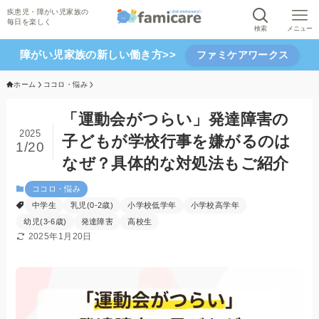
検索
メニュー
障がい児家族の新しい働き方>>
ファミケアワークス
ホーム
ココロ・悩み
「運動会がつらい」発達障害の
2025
子どもが学校行事を嫌がるのは
1/20
なぜ？具体的な対処法もご紹介
ココロ・悩み
中学生
乳児(0-2歳)
小学校低学年
小学校高学年
幼児(3-6歳)
発達障害
高校生
2025年1月20日