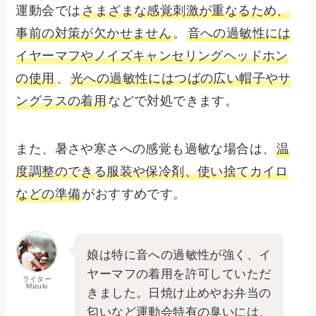
運動会では
さまざまな感覚刺激が重なるため、
事前の対策が欠かせません
。
音への過敏性には
イヤーマフやノイズキャンセリングヘッドホン
の使用
、
光への過敏性にはつばの広い帽子やサ
ングラスの着用
などで対処できます。
また、暑さや寒さへの感覚も過敏な場合は、
温
度調整のできる服装や保冷剤、使い捨てカイロ
などの準備
がおすすめです。
娘は特に音への過敏性が強く、イ
ヤーマフの着用を許可していただ
ライター
Mizuki
きました。日焼け止めやお弁当の
匂いなど運動会特有の臭いには、