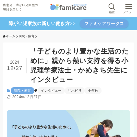
検索
メニュー
障がい児家族の新しい働き方>>
ファミケアワークス
ホーム
病院・療育
「子どものより豊かな生活のた
めに」親から熱い支持を得る小
2024
12/27
児理学療法士・かめきち先生に
インタビュー
病院・療育
インタビュー
リハビリ
全年齢
2024年12月27日