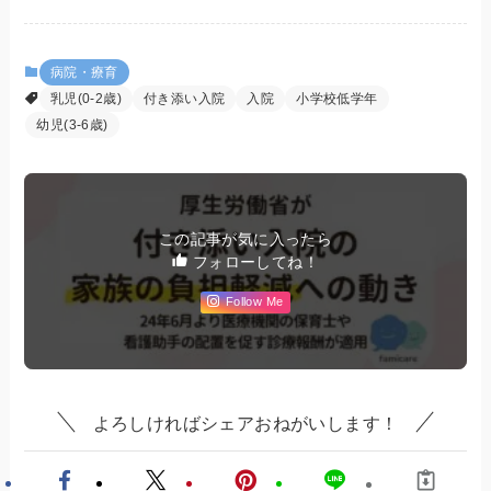
病院・療育
乳児(0-2歳)
付き添い入院
入院
小学校低学年
幼児(3-6歳)
この記事が気に入ったら
フォローしてね！
Follow Me
よろしければシェアおねがいします！