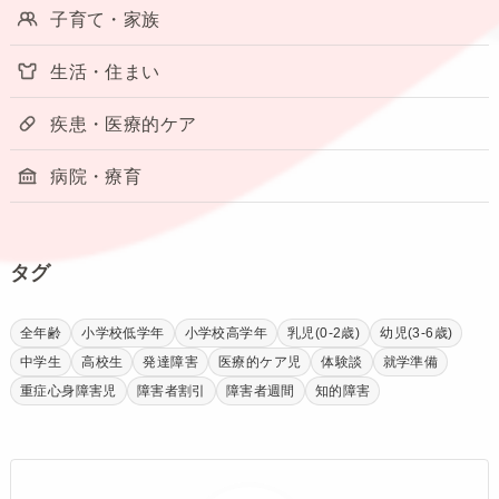
子育て・家族
生活・住まい
疾患・医療的ケア
病院・療育
タグ
全年齢
小学校低学年
小学校高学年
乳児(0-2歳)
幼児(3-6歳)
中学生
高校生
発達障害
医療的ケア児
体験談
就学準備
重症心身障害児
障害者割引
障害者週間
知的障害