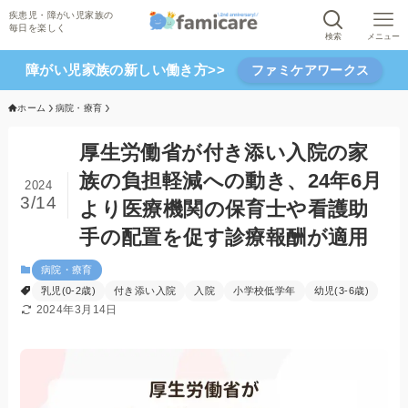
検索
メニュー
障がい児家族の新しい働き方>>
ファミケアワークス
ホーム
病院・療育
厚生労働省が付き添い入院の家
族の負担軽減への動き、24年6月
2024
3/14
より医療機関の保育士や看護助
手の配置を促す診療報酬が適用
病院・療育
乳児(0-2歳)
付き添い入院
入院
小学校低学年
幼児(3-6歳)
2024年3月14日