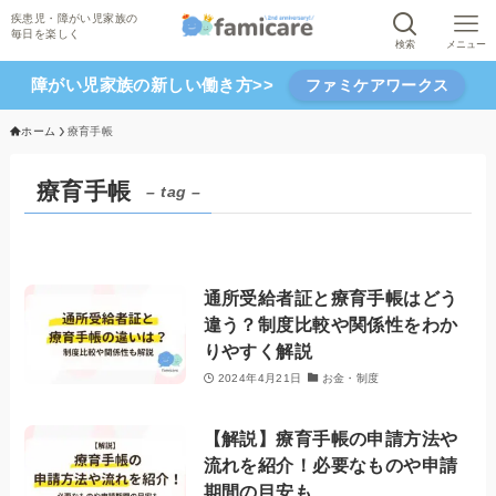
検索
メニュー
障がい児家族の新しい働き方>>
ファミケアワークス
ホーム
療育手帳
療育手帳
– tag –
通所受給者証と療育手帳はどう
違う？制度比較や関係性をわか
りやすく解説
2024年4月21日
お金・制度
【解説】療育手帳の申請方法や
流れを紹介！必要なものや申請
期間の目安も