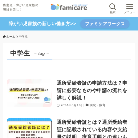
検索
メニュー
障がい児家族の新しい働き方>>
ファミケアワークス
ホーム
中学生
中学生
– tag –
通所受給者証の申請方法は？申
請に必要なものや申請の流れを
詳しく解説！
2024年3月16日
病院・療育
通所受給者証とは？通所受給者
証に記載されている内容や支給
量の説明、療育手帳との違いも