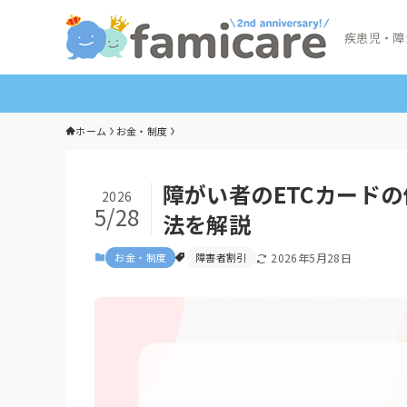
疾患児・障
ホーム
お金・制度
障がい者のETCカード
2026
5/28
法を解説
お金・制度
障害者割引
2026年5月28日