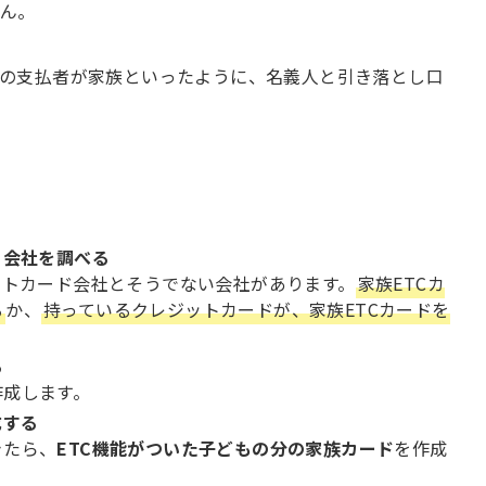
せん。
の支払者が家族といったように、名義人と引き落とし口
ト会社を調べる
ットカード会社とそうでない会社があります。
家族ETCカ
る
か、
持っているクレジットカードが、家族ETCカードを
。
る
作成します。
成する
きたら、
ETC機能がついた子どもの分の家族カード
を作成