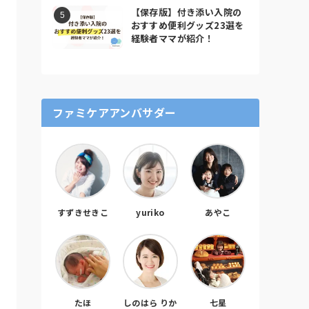
【保存版】付き添い入院の
おすすめ便利グッズ23選を
経験者ママが紹介！
ファミケアアンバサダー
すずきせきこ
yuriko
あやこ
たほ
しのはら りか
七星