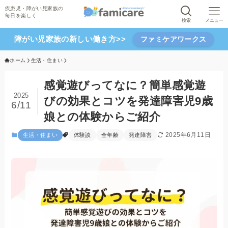
検索
メニュー
障がい児家族の新しい働き方>>
ファミケアワークス
ホーム
生活・住まい
感覚遊びってなに？簡単感覚遊
2025
びの効果とコツを発達障害児9歳
6/11
娘との体験からご紹介
2025年6月11日
生活・住まい
体験談
全年齢
発達障害