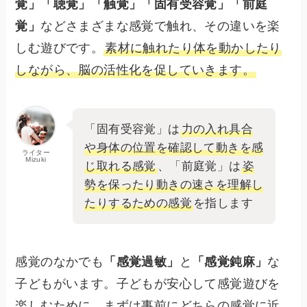
覚」「聴覚」「触覚」「固有受容覚」「前庭
覚」
などさまざまな感覚で触れ、その違いを楽
しむ遊びです。
素材に触れたり体を動かしたり
しながら、脳の活性化を促していきます。
「固有受容覚」は
力の入れ具合
や身体の位置を確認して動きを感
ライター
Mizuki
じ取れる感覚
、「前庭覚」は
姿
勢を保ったり動きの速さを理解し
たりするための感覚
を指します
感覚のなかでも
「感覚過敏」
と
「感覚鈍麻」
な
子どもがいます。子どもが安心して感覚遊びを
楽しむために、まずは事前にどちらの感覚に近