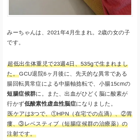
みーちゃんは、2021年4月生まれ。2歳の女の子
です。
超低出生体重児で23週4日、535gで生まれまし
た。
GCU退院6ヶ月後に、先天的な異常である
腸回転異常症による中腸軸捻転で、小腸15cmの
短腸症候群
に。また、出血がひどく脳に酸素が
行かず
低酸素性虚血性脳症
になりました。
医ケアは3つで、①HPN（在宅での点滴）、②胃
瘻、③レベスティブ（短腸症候群の治療薬）の
注射です。