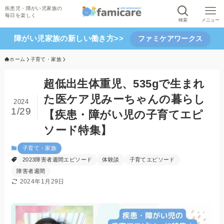
検索
メニュー
障がい児家族の新しい働き方>>
ファミケアワークス
ホーム
子育て・家族
超低出生体重児、535gで生まれ
た医ケア児みーちゃんの暮らし
2024
1/29
【疾患・障がい児の子育てエピ
ソード特集】
子育て・家族
2023障害者週間エピソード
体験談
子育てエピソード
障害者週間
2024年1月29日