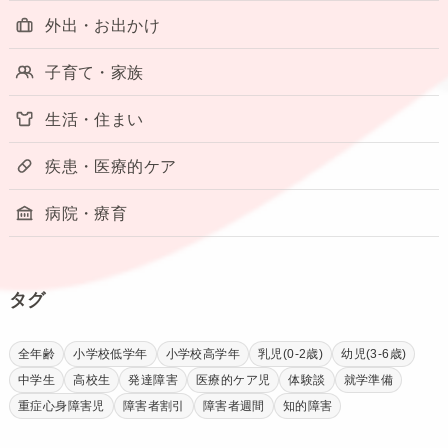
外出・お出かけ
子育て・家族
生活・住まい
疾患・医療的ケア
病院・療育
タグ
全年齢
小学校低学年
小学校高学年
乳児(0-2歳)
幼児(3-6歳)
中学生
高校生
発達障害
医療的ケア児
体験談
就学準備
重症心身障害児
障害者割引
障害者週間
知的障害