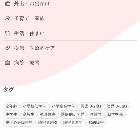
外出・お出かけ
子育て・家族
生活・住まい
疾患・医療的ケア
病院・療育
タグ
全年齢
小学校低学年
小学校高学年
乳児(0-2歳)
幼児(3-6歳)
中学生
高校生
発達障害
医療的ケア児
体験談
就学準備
重症心身障害児
障害者割引
障害者週間
知的障害