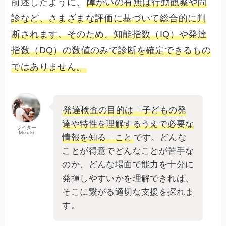
前述したように、
障がいの有無は行動観察や問
診など、さまざまな評価に基づいて総合的に判
断されます。そのため、知能指数（IQ）や発達
指数（DQ）の数値のみで診断を確定できるもの
ではありません。
発達検査の目的は「子どもの発
達や特性を理解するうえで必要な
ライター
Mizuki
情報を知る」こと
です。どんな
ことが得意でどんなことが苦手な
のか、どんな場面で能力を十分に
発揮しやすいかを理解できれば、
そこに繋がる適切な支援を探れま
す。