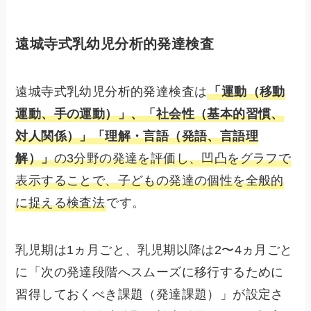
遠城寺式乳幼児分析的発達検査
遠城寺式乳幼児分析的発達検査は
「運動（移動
運動、手の運動）」、「社会性（基本的習慣、
対人関係）」「理解・言語（発語、言語理
解）」
の3分野の発達を評価し、凹凸をグラフで
表示することで、子どもの発達の個性を全般的
に捉える検査法
です。
乳児期は1ヵ月ごと、乳児期以降は2〜4ヵ月ごと
に「次の発達段階へスムーズに移行するために
習得しておくべき課題（発達課題）」が設定さ