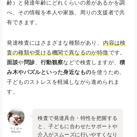
齢）と発達年齢にどれくらいの差があるかを調
べ、その情報を本人や家族、周りの支援者で共
有できます。
発達検査にはさまざまな種類があり、
内容は検
査の種類や受ける機関で異なるのが特徴
です。
面談
や
問診
、
行動観察
などで検査しますが、
積
み木やパズルといった身近なもの
を使うため、
子どものストレスを軽減しながら進められま
す。
検査で発達具合・特性を把握する
と、子どもに合わせたサポートや
ライター
Mizuki
介入がスムーズに行いやすくなり