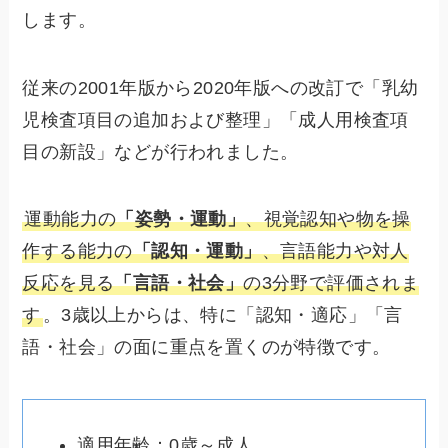
します。
従来の2001年版から2020年版への改訂で「乳幼
児検査項目の追加および整理」「成人用検査項
目の新設」などが行われました。
運動能力の
「姿勢・運動」
、視覚認知や物を操
作する能力の
「認知・運動」
、言語能力や対人
反応を見る
「言語・社会」
の3分野で評価されま
す
。3歳以上からは、特に「認知・適応」「言
語・社会」の面に重点を置くのが特徴です。
適用年齢：0歳～成人