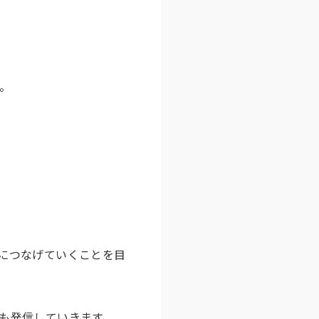
。
につなげていくことを目
も発信していきます
。