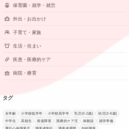
保育園・就学・就労
外出・お出かけ
子育て・家族
生活・住まい
疾患・医療的ケア
病院・療育
タグ
全年齢
小学校低学年
小学校高学年
乳児(0-2歳)
幼児(3-6歳)
中学生
高校生
発達障害
医療的ケア児
体験談
就学準備
重症心身障害児
障害者割引
障害者週間
知的障害